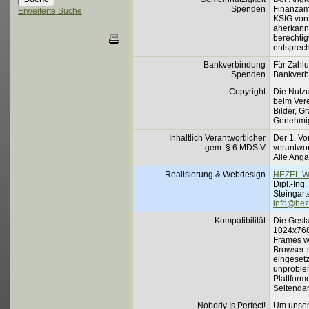
Spenden
Finanzamt
Erweiterte Suche
KStG von 
anerkannt
berechti
entsprec
Bankverbindung
Für Zahlu
Spenden
Bankverb
Copyright
Die Nutzu
beim Vere
Bilder, G
Genehmig
Inhaltlich Verantwortlicher
Der 1. Vo
gem.
§ 6 MDStV
verantwort
Alle Ang
Realisierung & Webdesign
HEZEL 
Dipl.-Ing
Steingart
info@hez
Kompatibilität
Die Gesta
1024x768
Frames wu
Browser-
eingesetz
unproblem
Plattform
Seitendar
Nobody Is Perfect!
Um unser