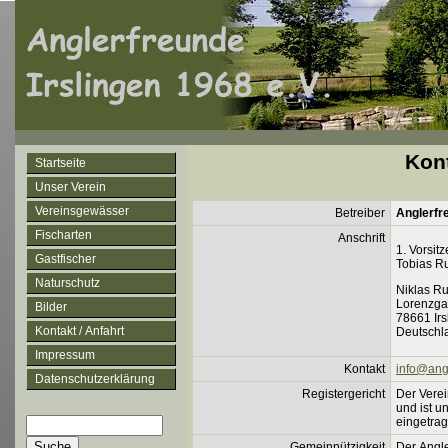
Kon
Startseite
Unser Verein
Vereinsgewässer
Betreiber
Anglerfre
Fischarten
Anschrift
1. Vorsit
Gastfischer
Tobias R
Naturschutz
Niklas Ru
Lorenzga
Bilder
78661 Irs
Kontakt / Anfahrt
Deutschl
Impressum
Kontakt
info@angl
Datenschutzerklärung
Registergericht
Der Verei
und ist u
eingetra
Gemeinnützigkeit
Der Angle