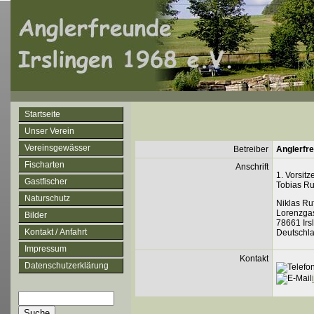
Startseite
Unser Verein
Vereinsgewässer
Betreiber
Anglerfre
Fischarten
Anschrift
1. Vorsitz
Gastfischer
Tobias Ru
Naturschutz
Niklas Ru
Lorenzga
Bilder
78661 Irs
Kontakt / Anfahrt
Deutschl
Impressum
Kontakt
Datenschutzerklärung